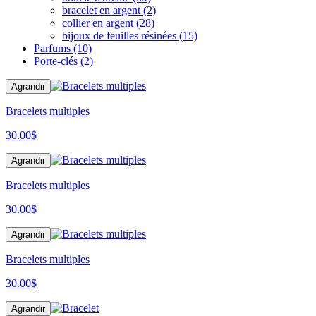
bracelet en argent
(2)
collier en argent
(28)
bijoux de feuilles résinées
(15)
Parfums
(10)
Porte-clés
(2)
Agrandir
Bracelets multiples
30.00
$
Agrandir
Bracelets multiples
30.00
$
Agrandir
Bracelets multiples
30.00
$
Agrandir