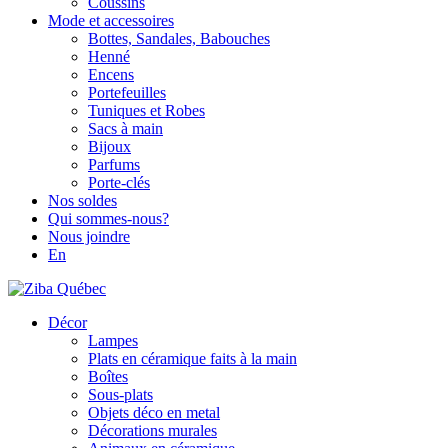
Coussins
Mode et accessoires
Bottes, Sandales, Babouches
Henné
Encens
Portefeuilles
Tuniques et Robes
Sacs à main
Bijoux
Parfums
Porte-clés
Nos soldes
Qui sommes-nous?
Nous joindre
En
Décor
Lampes
Plats en céramique faits à la main
Boîtes
Sous-plats
Objets déco en metal
Décorations murales