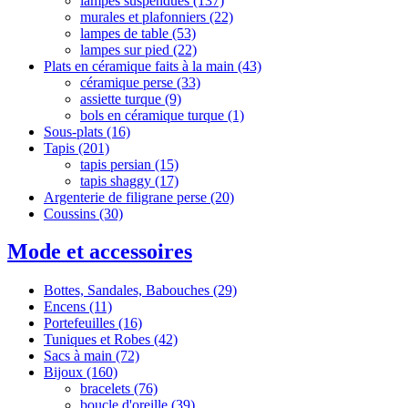
lampes suspendues
(137)
murales et plafonniers
(22)
lampes de table
(53)
lampes sur pied
(22)
Plats en céramique faits à la main
(43)
céramique perse
(33)
assiette turque
(9)
‌‌bols en céramique turque
(1)
Sous-plats
(16)
Tapis
(201)
tapis persian
(15)
tapis shaggy
(17)
Argenterie de filigrane perse
(20)
Coussins
(30)
Mode et accessoires
Bottes, Sandales, Babouches
(29)
Encens
(11)
Portefeuilles
(16)
Tuniques et Robes
(42)
Sacs à main
(72)
Bijoux
(160)
bracelets
(76)
boucle d'oreille
(39)