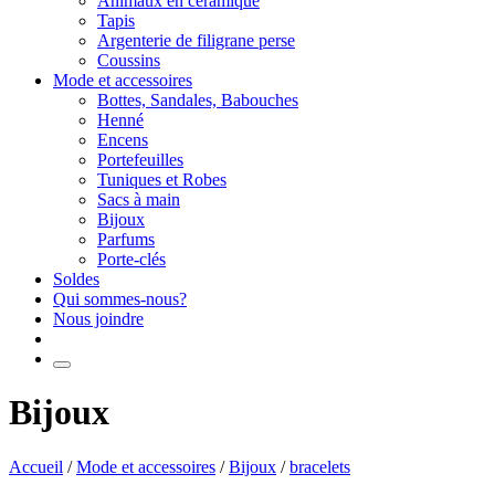
Animaux en céramique
Tapis
Argenterie de filigrane perse
Coussins
Mode et accessoires
Bottes, Sandales, Babouches
Henné
Encens
Portefeuilles
Tuniques et Robes
Sacs à main
Bijoux
Parfums
Porte-clés
Soldes
Qui sommes-nous?
Nous joindre
Bijoux
Accueil
/
Mode et accessoires
/
Bijoux
/
bracelets