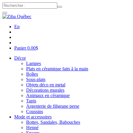
En
Panier
0.00
$
Décor
Lampes
Plats en céramique faits à la main
Boîtes
Sous-plats
Objets déco en metal
Décorations murales
Animaux en céramique
Tapis
Argenterie de filigrane perse
Coussins
Mode et accessoires
Bottes, Sandales, Babouches
Henné
Encens