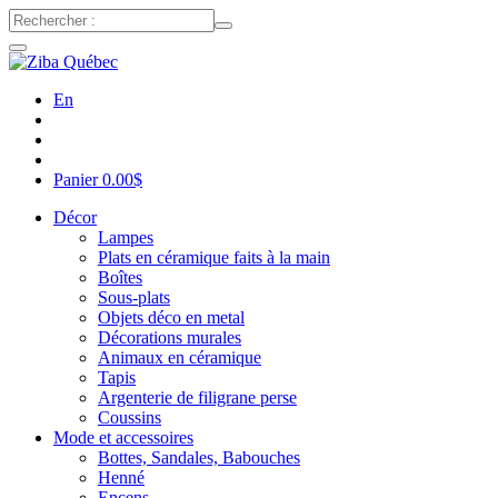
En
Panier
0.00
$
Décor
Lampes
Plats en céramique faits à la main
Boîtes
Sous-plats
Objets déco en metal
Décorations murales
Animaux en céramique
Tapis
Argenterie de filigrane perse
Coussins
Mode et accessoires
Bottes, Sandales, Babouches
Henné
Encens