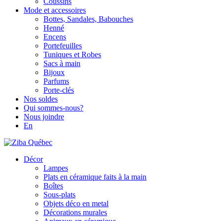
Coussins
Mode et accessoires
Bottes, Sandales, Babouches
Henné
Encens
Portefeuilles
Tuniques et Robes
Sacs à main
Bijoux
Parfums
Porte-clés
Nos soldes
Qui sommes-nous?
Nous joindre
En
Décor
Lampes
Plats en céramique faits à la main
Boîtes
Sous-plats
Objets déco en metal
Décorations murales