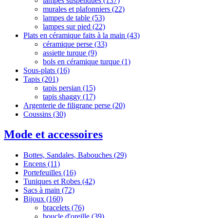
lampes suspendues
(137)
murales et plafonniers
(22)
lampes de table
(53)
lampes sur pied
(22)
Plats en céramique faits à la main
(43)
céramique perse
(33)
assiette turque
(9)
‌‌bols en céramique turque
(1)
Sous-plats
(16)
Tapis
(201)
tapis persian
(15)
tapis shaggy
(17)
Argenterie de filigrane perse
(20)
Coussins
(30)
Mode et accessoires
Bottes, Sandales, Babouches
(29)
Encens
(11)
Portefeuilles
(16)
Tuniques et Robes
(42)
Sacs à main
(72)
Bijoux
(160)
bracelets
(76)
boucle d'oreille
(39)