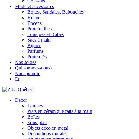
Coussins
Mode et accessoires
Bottes, Sandales, Babouches
Henné
Encens
Portefeuilles
Tuniques et Robes
Sacs à main
Bijoux
Parfums
Porte-clés
Nos soldes
Qui sommes-nous?
Nous joindre
En
Décor
Lampes
Plats en céramique faits à la main
Boîtes
Sous-plats
Objets déco en metal
Décorations murales