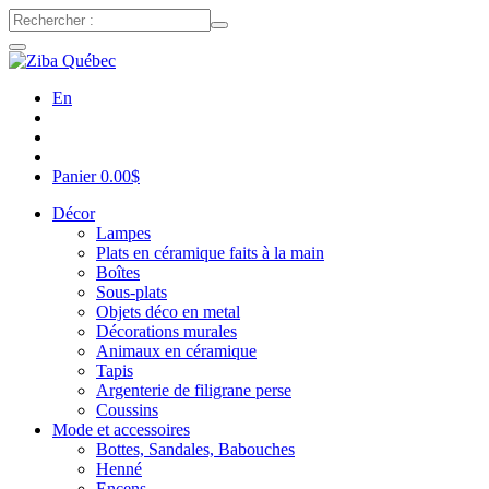
En
Panier
0.00
$
Décor
Lampes
Plats en céramique faits à la main
Boîtes
Sous-plats
Objets déco en metal
Décorations murales
Animaux en céramique
Tapis
Argenterie de filigrane perse
Coussins
Mode et accessoires
Bottes, Sandales, Babouches
Henné
Encens