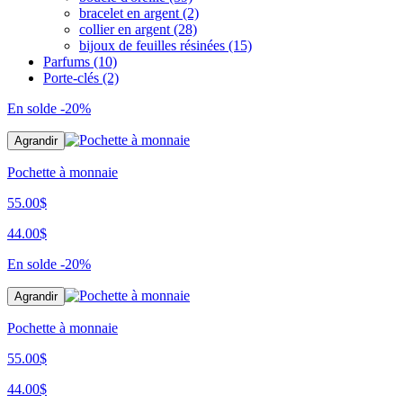
bracelet en argent
(2)
collier en argent
(28)
bijoux de feuilles résinées
(15)
Parfums
(10)
Porte-clés
(2)
En solde
-20%
Agrandir
Pochette à monnaie
55.00$
44.00$
En solde
-20%
Agrandir
Pochette à monnaie
55.00$
44.00$