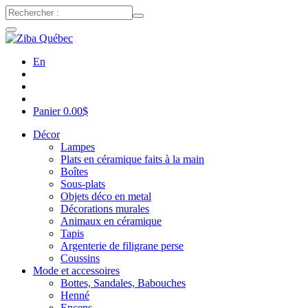
En
Panier
0.00
$
Décor
Lampes
Plats en céramique faits à la main
Boîtes
Sous-plats
Objets déco en metal
Décorations murales
Animaux en céramique
Tapis
Argenterie de filigrane perse
Coussins
Mode et accessoires
Bottes, Sandales, Babouches
Henné
Encens