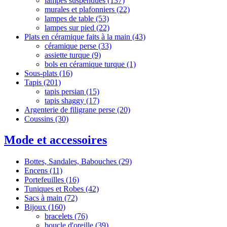
lampes suspendues
(137)
murales et plafonniers
(22)
lampes de table
(53)
lampes sur pied
(22)
Plats en céramique faits à la main
(43)
céramique perse
(33)
assiette turque
(9)
‌‌bols en céramique turque
(1)
Sous-plats
(16)
Tapis
(201)
tapis persian
(15)
tapis shaggy
(17)
Argenterie de filigrane perse
(20)
Coussins
(30)
Mode et accessoires
Bottes, Sandales, Babouches
(29)
Encens
(11)
Portefeuilles
(16)
Tuniques et Robes
(42)
Sacs à main
(72)
Bijoux
(160)
bracelets
(76)
boucle d'oreille
(39)