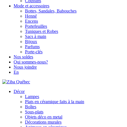
Coussins
Mode et accessoires
Bottes, Sandales, Babouches
Henné
Encens
Portefeuilles
Tuniques et Robes
Sacs à main
Bijoux
Parfums
Porte-clés
Nos soldes
Qui sommes-nous?
Nous joindre
En
Décor
Lampes
Plats en céramique faits à la main
Boîtes
Sous-plats
Objets déco en metal
Décorations murales