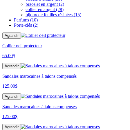
bracelet en argent
(2)
collier en argent
(28)
bijoux de feuilles résinées
(15)
Parfums
(10)
Porte-clés
(2)
Agrandir
Collier oeil protecteur
65.00
$
Agrandir
Sandales marocaines à talons compensés
125.00
$
Agrandir
Sandales marocaines à talons compensés
125.00
$
Agrandir