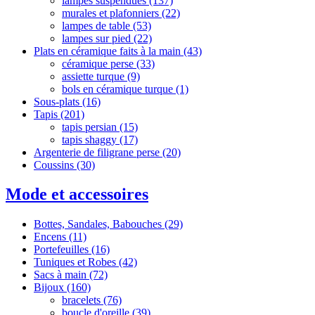
lampes suspendues
(137)
murales et plafonniers
(22)
lampes de table
(53)
lampes sur pied
(22)
Plats en céramique faits à la main
(43)
céramique perse
(33)
assiette turque
(9)
‌‌bols en céramique turque
(1)
Sous-plats
(16)
Tapis
(201)
tapis persian
(15)
tapis shaggy
(17)
Argenterie de filigrane perse
(20)
Coussins
(30)
Mode et accessoires
Bottes, Sandales, Babouches
(29)
Encens
(11)
Portefeuilles
(16)
Tuniques et Robes
(42)
Sacs à main
(72)
Bijoux
(160)
bracelets
(76)
boucle d'oreille
(39)