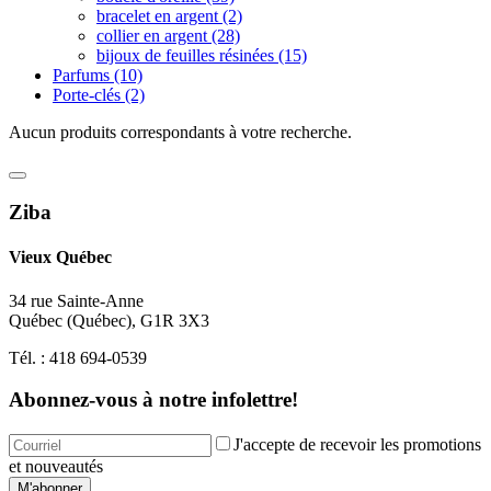
bracelet en argent
(2)
collier en argent
(28)
bijoux de feuilles résinées
(15)
Parfums
(10)
Porte-clés
(2)
Aucun produits correspondants à votre recherche.
Ziba
Vieux Québec
34 rue Sainte-Anne
Québec
(
Québec
),
G1R 3X3
Tél. :
418 694-0539
Abonnez-vous à notre infolettre!
J'accepte de recevoir les promotions
et nouveautés
M'abonner