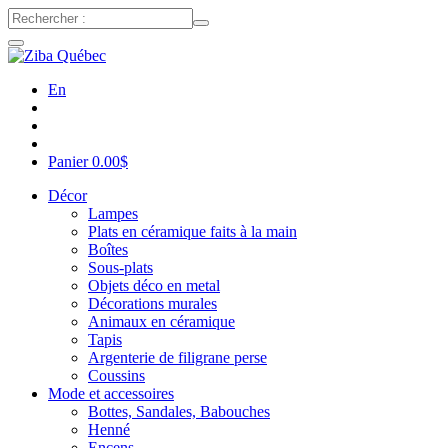
En
Panier
0.00
$
Décor
Lampes
Plats en céramique faits à la main
Boîtes
Sous-plats
Objets déco en metal
Décorations murales
Animaux en céramique
Tapis
Argenterie de filigrane perse
Coussins
Mode et accessoires
Bottes, Sandales, Babouches
Henné
Encens