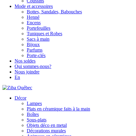
Coussins
Mode et accessoires
Bottes, Sandales, Babouches
Henné
Encens
Portefeuilles
Tuniques et Robes
Sacs à main
Bijoux
Parfums
Porte-clés
Nos soldes
Qui sommes-nous?
Nous joindre
En
Décor
Lampes
Plats en céramique faits à la main
Boîtes
Sous-plats
Objets déco en metal
Décorations murales