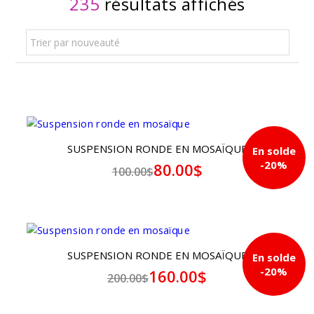
235
résultats affichés
Trier par nouveauté
SUSPENSION RONDE EN MOSAÏQUE
En solde
-20%
80.00$
100.00$
SUSPENSION RONDE EN MOSAÏQUE
En solde
-20%
160.00$
200.00$