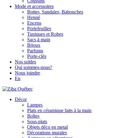
Coussins
Mode et accessoires
Bottes, Sandales, Babouches
Henné
Encens
Portefeuilles
Tuniques et Robes
Sacs à main
Bijoux
Parfums
Porte-clés
Nos soldes
Qui sommes-nous?
Nous joindre
En
Décor
Lampes
Plats en céramique faits à la main
Boîtes
Sous-plats
Objets déco en metal
Décorations murales