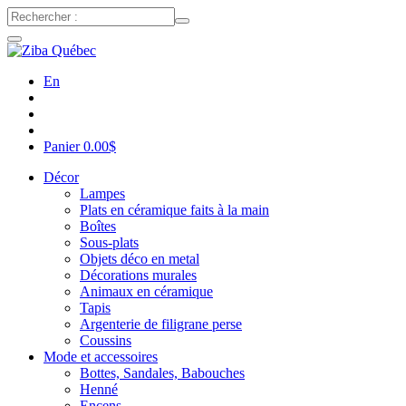
En
Panier
0.00
$
Décor
Lampes
Plats en céramique faits à la main
Boîtes
Sous-plats
Objets déco en metal
Décorations murales
Animaux en céramique
Tapis
Argenterie de filigrane perse
Coussins
Mode et accessoires
Bottes, Sandales, Babouches
Henné
Encens