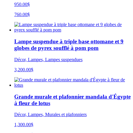
950.00$
760.00$
Lampe suspendue à triple base ottomane et 9
globes de pyrex soufflé à pom pom
Décor, Lampes, Lampes suspendues
3,200.00
$
Grande murale et plafonnier mandala d'Égypte
à fleur de lotus
Décor, Lampes, Murales et plafonniers
1,300.00$