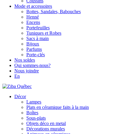
Coussins
Mode et accessoires
Bottes, Sandales, Babouches
Henné
Encens
Portefeuilles
Tuniques et Robes
Sacs à main
Bijoux
Parfums
Porte-clés
Nos soldes
Qui sommes-nous?
Nous joindre
En
Décor
Lampes
Plats en céramique faits à la main
Boîtes
Sous-plats
Objets déco en metal
Décorations murales