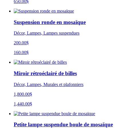
650.00
$
Suspension ronde en mosaïque
Décor, Lampes, Lampes suspendues
200.00$
160.00$
Miroir rétroéclairé de billes
Décor, Lampes, Murales et plafonniers
1,800.00$
1,440.00$
Petite lampe suspendue boule de mosaïque