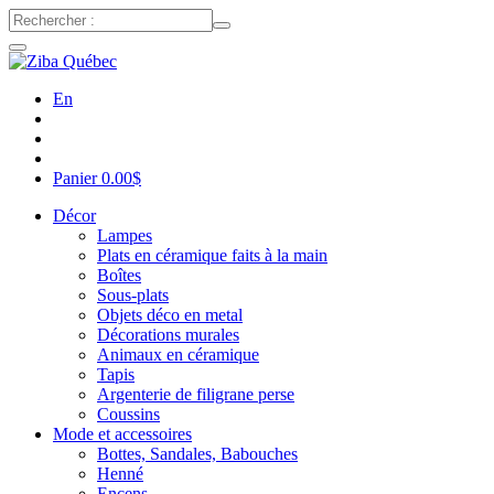
En
Panier
0.00
$
Décor
Lampes
Plats en céramique faits à la main
Boîtes
Sous-plats
Objets déco en metal
Décorations murales
Animaux en céramique
Tapis
Argenterie de filigrane perse
Coussins
Mode et accessoires
Bottes, Sandales, Babouches
Henné
Encens