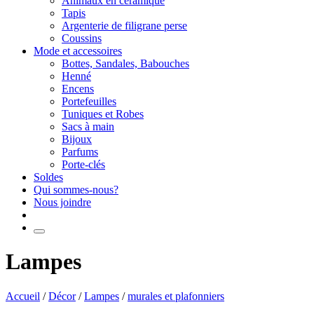
Animaux en céramique
Tapis
Argenterie de filigrane perse
Coussins
Mode et accessoires
Bottes, Sandales, Babouches
Henné
Encens
Portefeuilles
Tuniques et Robes
Sacs à main
Bijoux
Parfums
Porte-clés
Soldes
Qui sommes-nous?
Nous joindre
Lampes
Accueil
/
Décor
/
Lampes
/
murales et plafonniers