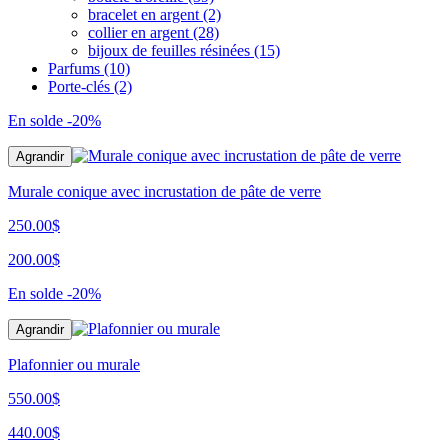
bracelet en argent
(2)
collier en argent
(28)
bijoux de feuilles résinées
(15)
Parfums
(10)
Porte-clés
(2)
En solde
-20%
Agrandir
Murale conique avec incrustation de pâte de verre
250.00$
200.00$
En solde
-20%
Agrandir
Plafonnier ou murale
550.00$
440.00$