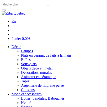
En
Panier
0.00
$
Décor
Lampes
Plats en céramique faits à la main
Boîtes
Sous-plats
Objets déco en metal
Décorations murales
Animaux en céramique
Tapis
Argenterie de filigrane perse
Coussins
Mode et accessoires
Bottes, Sandales, Babouches
Henné
Encens