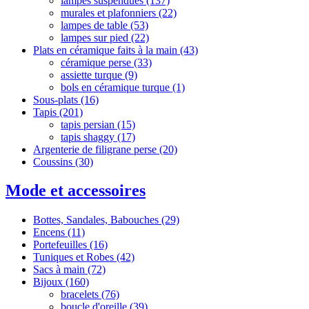
lampes suspendues
(137)
murales et plafonniers
(22)
lampes de table
(53)
lampes sur pied
(22)
Plats en céramique faits à la main
(43)
céramique perse
(33)
assiette turque
(9)
‌‌bols en céramique turque
(1)
Sous-plats
(16)
Tapis
(201)
tapis persian
(15)
tapis shaggy
(17)
Argenterie de filigrane perse
(20)
Coussins
(30)
Mode et accessoires
Bottes, Sandales, Babouches
(29)
Encens
(11)
Portefeuilles
(16)
Tuniques et Robes
(42)
Sacs à main
(72)
Bijoux
(160)
bracelets
(76)
boucle d'oreille
(39)