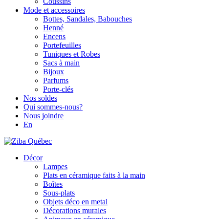
Coussins
Mode et accessoires
Bottes, Sandales, Babouches
Henné
Encens
Portefeuilles
Tuniques et Robes
Sacs à main
Bijoux
Parfums
Porte-clés
Nos soldes
Qui sommes-nous?
Nous joindre
En
Décor
Lampes
Plats en céramique faits à la main
Boîtes
Sous-plats
Objets déco en metal
Décorations murales