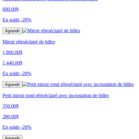
600.00
$
En solde
-20%
Agrandir
Miroir rétroéclairé de billes
1,800.00$
1,440.00$
En solde
-20%
Agrandir
Petit miroir rond rétroéclairé avec incrustation de billes
350.00$
280.00$
En solde
-20%
Agrandir