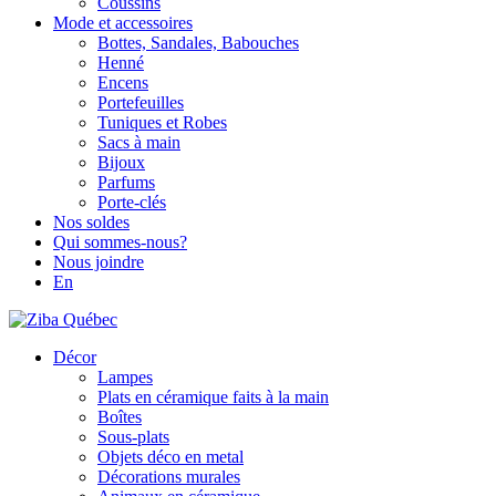
Coussins
Mode et accessoires
Bottes, Sandales, Babouches
Henné
Encens
Portefeuilles
Tuniques et Robes
Sacs à main
Bijoux
Parfums
Porte-clés
Nos soldes
Qui sommes-nous?
Nous joindre
En
Décor
Lampes
Plats en céramique faits à la main
Boîtes
Sous-plats
Objets déco en metal
Décorations murales