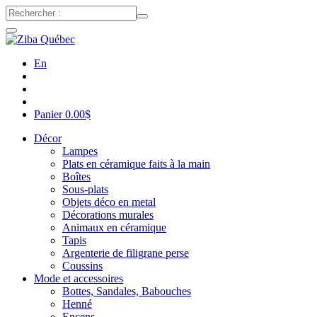
En
Panier
0.00
$
Décor
Lampes
Plats en céramique faits à la main
Boîtes
Sous-plats
Objets déco en metal
Décorations murales
Animaux en céramique
Tapis
Argenterie de filigrane perse
Coussins
Mode et accessoires
Bottes, Sandales, Babouches
Henné
Encens