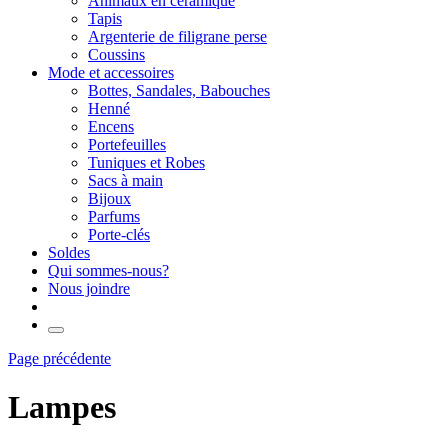
Animaux en céramique
Tapis
Argenterie de filigrane perse
Coussins
Mode et accessoires
Bottes, Sandales, Babouches
Henné
Encens
Portefeuilles
Tuniques et Robes
Sacs à main
Bijoux
Parfums
Porte-clés
Soldes
Qui sommes-nous?
Nous joindre
Page précédente
Lampes