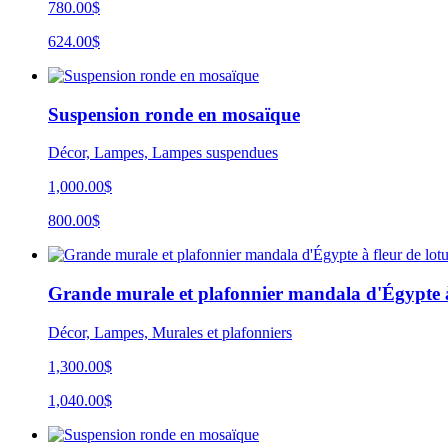
780.00$
624.00$
Suspension ronde en mosaïque
Décor, Lampes, Lampes suspendues
1,000.00$
800.00$
Grande murale et plafonnier mandala d'Égypte à 
Décor, Lampes, Murales et plafonniers
1,300.00$
1,040.00$