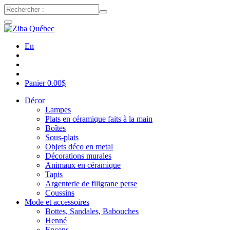
En
Panier
0.00
$
Décor
Lampes
Plats en céramique faits à la main
Boîtes
Sous-plats
Objets déco en metal
Décorations murales
Animaux en céramique
Tapis
Argenterie de filigrane perse
Coussins
Mode et accessoires
Bottes, Sandales, Babouches
Henné
Encens