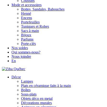
Coussins
Mode et accessoires
Bottes, Sandales, Babouches
Henné
Encens
Portefeuilles
Tuniques et Robes
Sacs à main
Bijoux
Parfums
Porte-clés
Nos soldes
Qui sommes-nous?
Nous joindre
En
Décor
Lampes
Plats en céramique faits à la main
Boîtes
Sous-plats
Objets déco en metal
Décorations murales