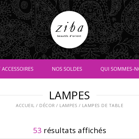
 ACCESSOIRES
NOS SOLDES
QUI SOMMES-N
LAMPES
ACCUEIL
/
DÉCOR
/
LAMPES
/
LAMPES DE TABLE
53
résultats affichés