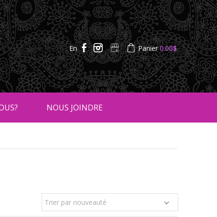
En
Panier
0.00
$
OUS?
NOUS JOINDRE
Trier par nouveauté