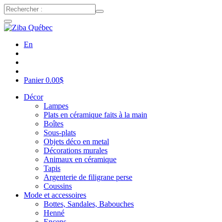
En
Panier
0.00
$
Décor
Lampes
Plats en céramique faits à la main
Boîtes
Sous-plats
Objets déco en metal
Décorations murales
Animaux en céramique
Tapis
Argenterie de filigrane perse
Coussins
Mode et accessoires
Bottes, Sandales, Babouches
Henné
Encens