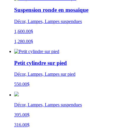
Suspension ronde en mosaïque
Décor, Lampes, Lampes suspendues
1,600.00$
1,280.00$
Petit cylindre sur pied
Décor, Lampes, Lampes sur pied
550.00
$
Décor, Lampes, Lampes suspendues
395.00$
316.00$