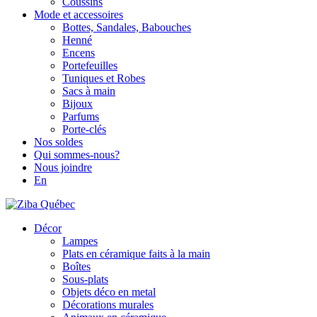
Coussins
Mode et accessoires
Bottes, Sandales, Babouches
Henné
Encens
Portefeuilles
Tuniques et Robes
Sacs à main
Bijoux
Parfums
Porte-clés
Nos soldes
Qui sommes-nous?
Nous joindre
En
Décor
Lampes
Plats en céramique faits à la main
Boîtes
Sous-plats
Objets déco en metal
Décorations murales