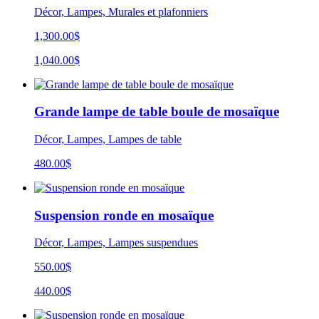
Décor, Lampes, Murales et plafonniers
1,300.00$
1,040.00$
Grande lampe de table boule de mosaïque
Décor, Lampes, Lampes de table
480.00
$
Suspension ronde en mosaïque
Décor, Lampes, Lampes suspendues
550.00$
440.00$