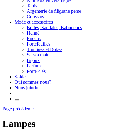
Animaux en céramique
Tapis
Argenterie de filigrane perse
Coussins
Mode et accessoires
Bottes, Sandales, Babouches
Henné
Encens
Portefeuilles
Tuniques et Robes
Sacs à main
Bijoux
Parfums
Porte-clés
Soldes
Qui sommes-nous?
Nous joindre
Page précédente
Lampes