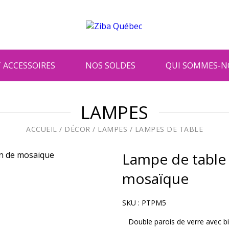
 ACCESSOIRES
NOS SOLDES
QUI SOMMES-N
LAMPES
ACCUEIL
/
DÉCOR
/
LAMPES
/
LAMPES DE TABLE
Lampe de table
mosaïque
SKU :
PTPM5
Double parois de verre avec bill