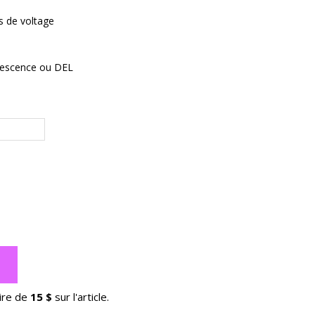
s de voltage
descence ou DEL
ire de
15 $
sur l'article.