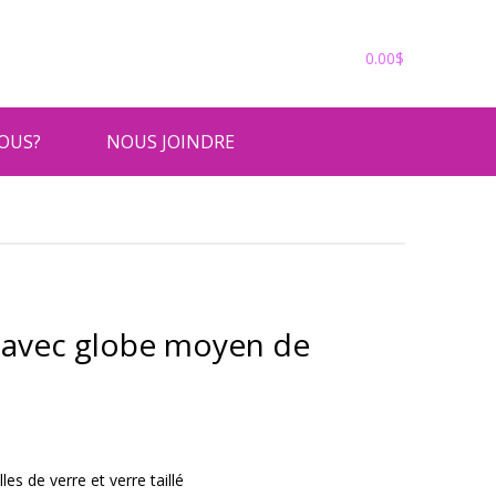
En
Panier
0.00
$
OUS?
NOUS JOINDRE
 avec globe moyen de
es de verre et verre taillé