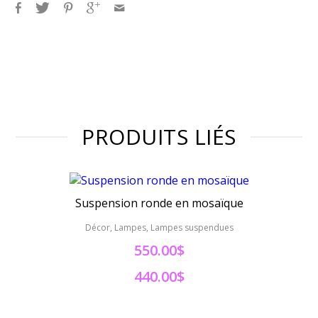
PRODUITS LIÉS
Suspension ronde en mosaïque
Susp
Décor, Lampes, Lampes suspendues
Déc
550.00$
440.00$