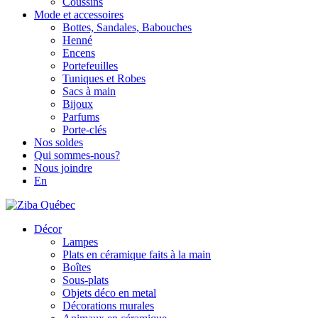
Coussins
Mode et accessoires
Bottes, Sandales, Babouches
Henné
Encens
Portefeuilles
Tuniques et Robes
Sacs à main
Bijoux
Parfums
Porte-clés
Nos soldes
Qui sommes-nous?
Nous joindre
En
Décor
Lampes
Plats en céramique faits à la main
Boîtes
Sous-plats
Objets déco en metal
Décorations murales