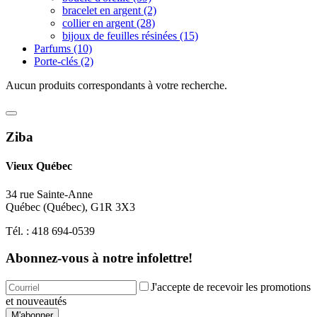
bracelet en argent
(2)
collier en argent
(28)
bijoux de feuilles résinées
(15)
Parfums
(10)
Porte-clés
(2)
Aucun produits correspondants à votre recherche.
Ziba
Vieux Québec
34 rue Sainte-Anne
Québec
(
Québec
),
G1R 3X3
Tél. :
418 694-0539
Abonnez-vous à notre infolettre!
J'accepte de recevoir les promotions
et nouveautés
M'abonner