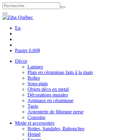
En
Panier
0.00
$
Décor
Lampes
Plats en céramique faits à la main
Boîtes
Sous-plats
Objets déco en metal
Décorations murales
Animaux en céramique
Tapis
Argenterie de filigrane perse
Coussins
Mode et accessoires
Bottes, Sandales, Babouches
Henné
Encens