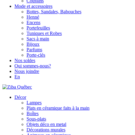
Coussins
Mode et accessoires
Bottes, Sandales, Babouches
Henné
Encens
Portefeuilles
Tuniques et Robes
Sacs à main
Bijoux
Parfums
Porte-clés
Nos soldes
Qui sommes-nous?
Nous joindre
En
Décor
Lampes
Plats en céramique faits à la main
Boîtes
Sous-plats
Objets déco en metal
Décorations murales