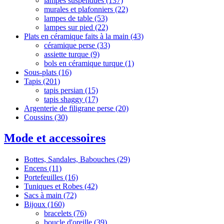
lampes suspendues
(137)
murales et plafonniers
(22)
lampes de table
(53)
lampes sur pied
(22)
Plats en céramique faits à la main
(43)
céramique perse
(33)
assiette turque
(9)
‌‌bols en céramique turque
(1)
Sous-plats
(16)
Tapis
(201)
tapis persian
(15)
tapis shaggy
(17)
Argenterie de filigrane perse
(20)
Coussins
(30)
Mode et accessoires
Bottes, Sandales, Babouches
(29)
Encens
(11)
Portefeuilles
(16)
Tuniques et Robes
(42)
Sacs à main
(72)
Bijoux
(160)
bracelets
(76)
boucle d'oreille
(39)