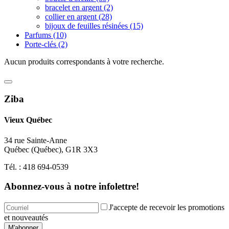
bracelet en argent
(2)
collier en argent
(28)
bijoux de feuilles résinées
(15)
Parfums
(10)
Porte-clés
(2)
Aucun produits correspondants à votre recherche.
Ziba
Vieux Québec
34 rue Sainte-Anne
Québec
(
Québec
),
G1R 3X3
Tél. :
418 694-0539
Abonnez-vous à notre infolettre!
J'accepte de recevoir les promotions
et nouveautés
M'abonner