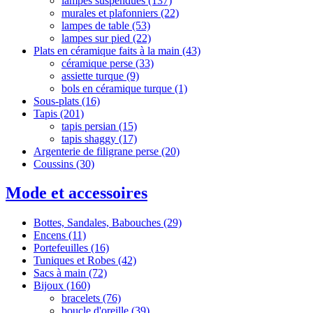
lampes suspendues
(137)
murales et plafonniers
(22)
lampes de table
(53)
lampes sur pied
(22)
Plats en céramique faits à la main
(43)
céramique perse
(33)
assiette turque
(9)
‌‌bols en céramique turque
(1)
Sous-plats
(16)
Tapis
(201)
tapis persian
(15)
tapis shaggy
(17)
Argenterie de filigrane perse
(20)
Coussins
(30)
Mode et accessoires
Bottes, Sandales, Babouches
(29)
Encens
(11)
Portefeuilles
(16)
Tuniques et Robes
(42)
Sacs à main
(72)
Bijoux
(160)
bracelets
(76)
boucle d'oreille
(39)