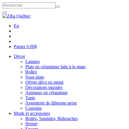
En
Panier
0.00
$
Décor
Lampes
Plats en céramique faits à la main
Boîtes
Sous-plats
Objets déco en metal
Décorations murales
Animaux en céramique
Tapis
Argenterie de filigrane perse
Coussins
Mode et accessoires
Bottes, Sandales, Babouches
Henné
Encens