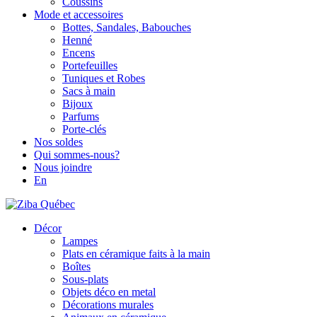
Coussins
Mode et accessoires
Bottes, Sandales, Babouches
Henné
Encens
Portefeuilles
Tuniques et Robes
Sacs à main
Bijoux
Parfums
Porte-clés
Nos soldes
Qui sommes-nous?
Nous joindre
En
Décor
Lampes
Plats en céramique faits à la main
Boîtes
Sous-plats
Objets déco en metal
Décorations murales