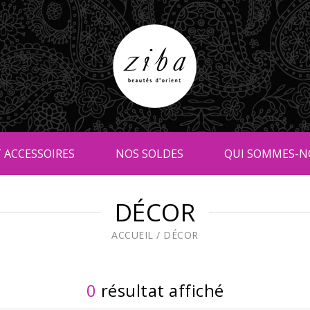
 ACCESSOIRES
NOS SOLDES
QUI SOMMES-N
DÉCOR
ACCUEIL
/
DÉCOR
0
résultat affiché