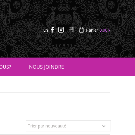
En
Panier
0.00
$
OUS?
NOUS JOINDRE
Trier par nouveauté