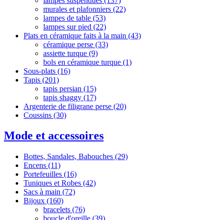
lampes suspendues
(137)
murales et plafonniers
(22)
lampes de table
(53)
lampes sur pied
(22)
Plats en céramique faits à la main
(43)
céramique perse
(33)
assiette turque
(9)
‌‌bols en céramique turque
(1)
Sous-plats
(16)
Tapis
(201)
tapis persian
(15)
tapis shaggy
(17)
Argenterie de filigrane perse
(20)
Coussins
(30)
Mode et accessoires
Bottes, Sandales, Babouches
(29)
Encens
(11)
Portefeuilles
(16)
Tuniques et Robes
(42)
Sacs à main
(72)
Bijoux
(160)
bracelets
(76)
boucle d'oreille
(39)