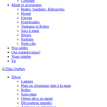
Coussins
Mode et accessoires
Bottes, Sandales, Babouches
Henné
Encens
Portefeuilles
Tuniques et Robes
Sacs à main
Bijoux
Parfums
Porte-clés
Nos soldes
Qui sommes-nous?
Nous joindre
En
Décor
Lampes
Plats en céramique faits à la main
Boîtes
Sous-plats
Objets déco en metal
Décorations murales