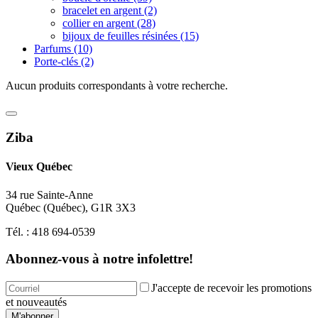
bracelet en argent
(2)
collier en argent
(28)
bijoux de feuilles résinées
(15)
Parfums
(10)
Porte-clés
(2)
Aucun produits correspondants à votre recherche.
Ziba
Vieux Québec
34 rue Sainte-Anne
Québec
(
Québec
),
G1R 3X3
Tél. :
418 694-0539
Abonnez-vous à notre infolettre!
J'accepte de recevoir les promotions
et nouveautés
M'abonner