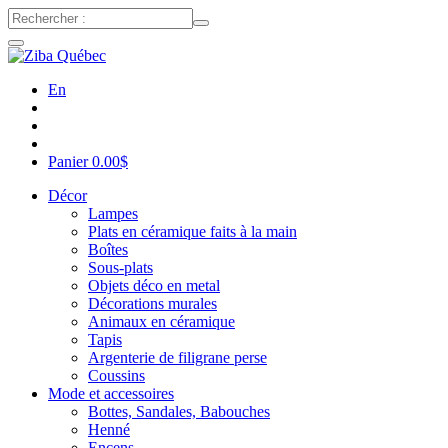
En
Panier
0.00
$
Décor
Lampes
Plats en céramique faits à la main
Boîtes
Sous-plats
Objets déco en metal
Décorations murales
Animaux en céramique
Tapis
Argenterie de filigrane perse
Coussins
Mode et accessoires
Bottes, Sandales, Babouches
Henné
Encens