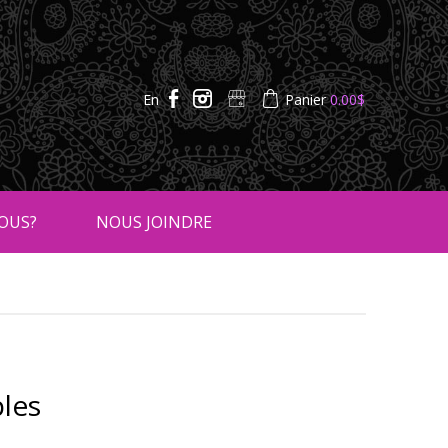
En
Panier
0.00
$
OUS?
NOUS JOINDRE
ples