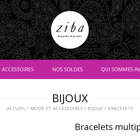
 ACCESSOIRES
NOS SOLDES
QUI SOMMES-N
BIJOUX
ACCUEIL
/
MODE ET ACCESSOIRES
/
BIJOUX
/
BRACELETS
Bracelets multi