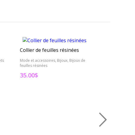
Collier de feuilles résinées
Bracelet
ets
Mode et accessoires, Bijoux, Bijoux de
Mode et accessoires
feuilles résinées
20.00
$
35.00
$