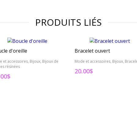
PRODUITS LIÉS
cle d'oreille
Bracelet ouvert
 et accessoires, Bijoux, Bijoux de
Mode et accessoires, Bijoux, Bracel
lles résinées
20.00
$
.00
$