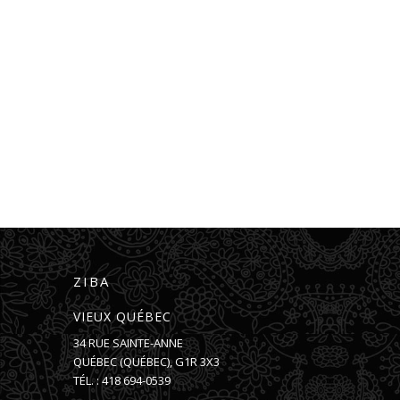
ZIBA
VIEUX QUÉBEC
34 RUE SAINTE-ANNE
QUÉBEC
(
QUÉBEC
),
G1R 3X3
TÉL. :
418 694-0539