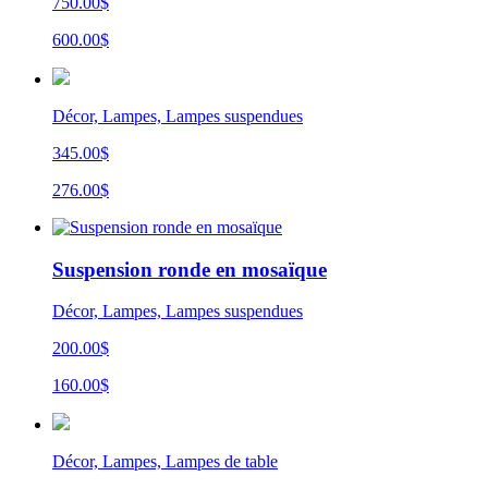
750.00$
600.00$
Décor, Lampes, Lampes suspendues
345.00$
276.00$
Suspension ronde en mosaïque
Décor, Lampes, Lampes suspendues
200.00$
160.00$
Décor, Lampes, Lampes de table