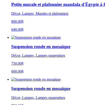
Petite murale et plafonnier mandala d'Égypte à f
Décor, Lampes, Murales et plafonniers
800.00$
640.00$
Suspension ronde en mosaïque
Décor, Lampes, Lampes suspendues
750.00$
600.00$
Suspension ronde en mosaïque
Décor, Lampes, Lampes suspendues