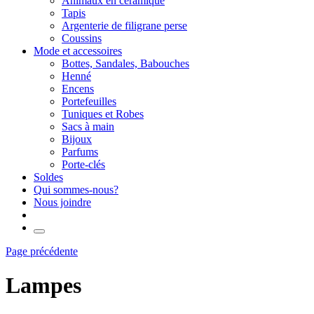
Animaux en céramique
Tapis
Argenterie de filigrane perse
Coussins
Mode et accessoires
Bottes, Sandales, Babouches
Henné
Encens
Portefeuilles
Tuniques et Robes
Sacs à main
Bijoux
Parfums
Porte-clés
Soldes
Qui sommes-nous?
Nous joindre
Page précédente
Lampes