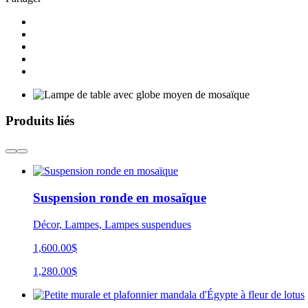
Produits liés
Suspension ronde en mosaïque
Décor, Lampes, Lampes suspendues
1,600.00$
1,280.00$