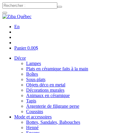
En
Panier
0.00
$
Décor
Lampes
Plats en céramique faits à la main
Boîtes
Sous-plats
Objets déco en metal
Décorations murales
Animaux en céramique
Tapis
Argenterie de filigrane perse
Coussins
Mode et accessoires
Bottes, Sandales, Babouches
Henné
Encens