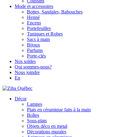
Coussins
Mode et accessoires
Bottes, Sandales, Babouches
Henné
Encens
Portefeuilles
Tuniques et Robes
Sacs à main
Bijoux
Parfums
Porte-clés
Nos soldes
Qui sommes-nous?
Nous joindre
En
Décor
Lampes
Plats en céramique faits à la main
Boîtes
Sous-plats
Objets déco en metal
Décorations murales