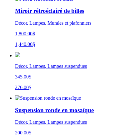
Miroir rétroéclairé de billes
Décor, Lampes, Murales et plafonniers
1,800.00$
1,440.00$
Décor, Lampes, Lampes suspendues
345.00$
276.00$
Suspension ronde en mosaïque
Décor, Lampes, Lampes suspendues
200.00$