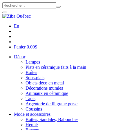
En
Panier
0.00
$
Décor
Lampes
Plats en céramique faits à la main
Boîtes
Sous-plats
Objets déco en metal
Décorations murales
Animaux en céramique
Tapis
Argenterie de filigrane perse
Coussins
Mode et accessoires
Bottes, Sandales, Babouches
Henné
Encens