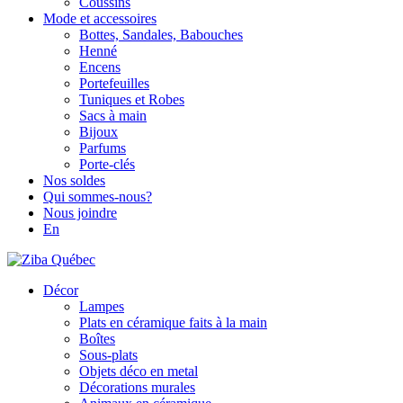
Coussins
Mode et accessoires
Bottes, Sandales, Babouches
Henné
Encens
Portefeuilles
Tuniques et Robes
Sacs à main
Bijoux
Parfums
Porte-clés
Nos soldes
Qui sommes-nous?
Nous joindre
En
Décor
Lampes
Plats en céramique faits à la main
Boîtes
Sous-plats
Objets déco en metal
Décorations murales