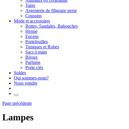
Animaux en céramique
Tapis
Argenterie de filigrane perse
Coussins
Mode et accessoires
Bottes, Sandales, Babouches
Henné
Encens
Portefeuilles
Tuniques et Robes
Sacs à main
Bijoux
Parfums
Porte-clés
Soldes
Qui sommes-nous?
Nous joindre
Page précédente
Lampes