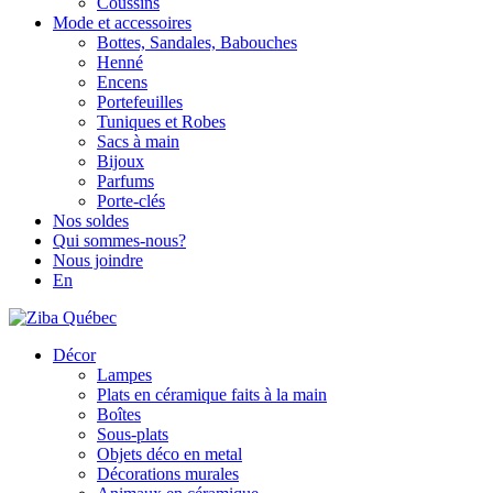
Coussins
Mode et accessoires
Bottes, Sandales, Babouches
Henné
Encens
Portefeuilles
Tuniques et Robes
Sacs à main
Bijoux
Parfums
Porte-clés
Nos soldes
Qui sommes-nous?
Nous joindre
En
Décor
Lampes
Plats en céramique faits à la main
Boîtes
Sous-plats
Objets déco en metal
Décorations murales