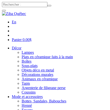
En
Panier
0.00
$
Décor
Lampes
Plats en céramique faits à la main
Boîtes
Sous-plats
Objets déco en metal
Décorations murales
Animaux en céramique
Tapis
Argenterie de filigrane perse
Coussins
Mode et accessoires
Bottes, Sandales, Babouches
Henné
Encens