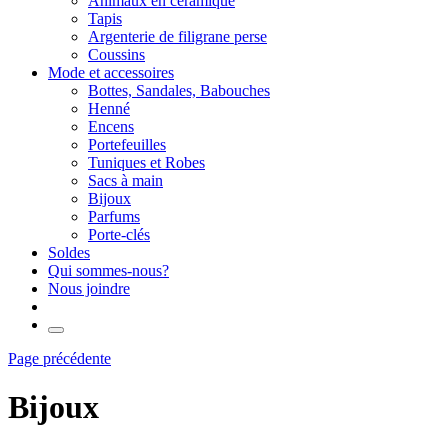
Animaux en céramique
Tapis
Argenterie de filigrane perse
Coussins
Mode et accessoires
Bottes, Sandales, Babouches
Henné
Encens
Portefeuilles
Tuniques et Robes
Sacs à main
Bijoux
Parfums
Porte-clés
Soldes
Qui sommes-nous?
Nous joindre
Page précédente
Bijoux