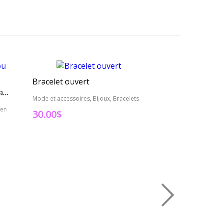
Bracelet ouvert
Bracelet
Collier main de Fatma ou Hamsa
Mode et accessoires, Bijoux, Bracelets
Mode et accessoires
 en
30.00
$
30.00
$