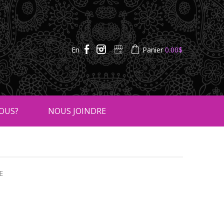
En
Panier
0.00
$
OUS?
NOUS JOINDRE
E