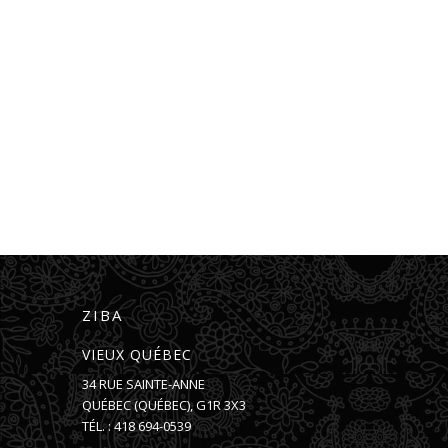
ZIBA
VIEUX QUÉBEC
34 RUE SAINTE-ANNE
QUÉBEC
(
QUÉBEC
),
G1R 3X3
TÉL. :
418 694-0539