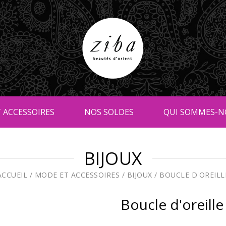
 ACCESSOIRES
NOS SOLDES
QUI SOMMES-N
BIJOUX
ACCUEIL
/
MODE ET ACCESSOIRES
/
BIJOUX
/
BOUCLE D'OREILL
Boucle d'oreille