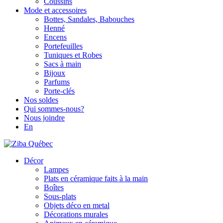
Coussins
Mode et accessoires
Bottes, Sandales, Babouches
Henné
Encens
Portefeuilles
Tuniques et Robes
Sacs à main
Bijoux
Parfums
Porte-clés
Nos soldes
Qui sommes-nous?
Nous joindre
En
Décor
Lampes
Plats en céramique faits à la main
Boîtes
Sous-plats
Objets déco en metal
Décorations murales