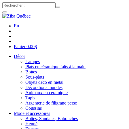
En
Panier
0.00
$
Décor
Lampes
Plats en céramique faits à la main
Boîtes
Sous-plats
Objets déco en metal
Décorations murales
Animaux en céramique
Tapis
Argenterie de filigrane perse
Coussins
Mode et accessoires
Bottes, Sandales, Babouches
Henné
Encens