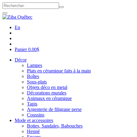
En
Panier
0.00
$
Décor
Lampes
Plats en céramique faits à la main
Boîtes
Sous-plats
Objets déco en metal
Décorations murales
Animaux en céramique
Tapis
Argenterie de filigrane perse
Coussins
Mode et accessoires
Bottes, Sandales, Babouches
Henné
Encens