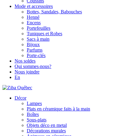
Coussins
Mode et accessoires
Bottes, Sandales, Babouches
Henné
Encens
Portefeuilles
Tuniques et Robes
Sacs à main
Bijoux
Parfums
Porte-clés
Nos soldes
Qui sommes-nous?
Nous joindre
En
Décor
Lampes
Plats en céramique faits à la main
Boîtes
Sous-plats
Objets déco en metal
Décorations murales