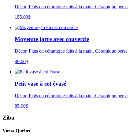
Décor, Plats en céramique faits à la main, Céramique perse
155.00
$
Moyenne jarre avec couvercle
Décor, Plats en céramique faits à la main, Céramique perse
90.00
$
Petit vase à col évasé
Décor, Plats en céramique faits à la main, Céramique perse
85.00
$
Ziba
Vieux Québec