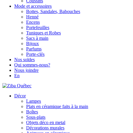
Coussins
Mode et accessoires
Bottes, Sandales, Babouches
Henné
Encens
Portefeuilles
Tuniques et Robes
Sacs à main
Bijoux
Parfums
Porte-clés
Nos soldes
Qui sommes-nous?
Nous joindre
En
Décor
Lampes
Plats en céramique faits à la main
Boîtes
Sous-plats
Objets déco en metal
Décorations murales