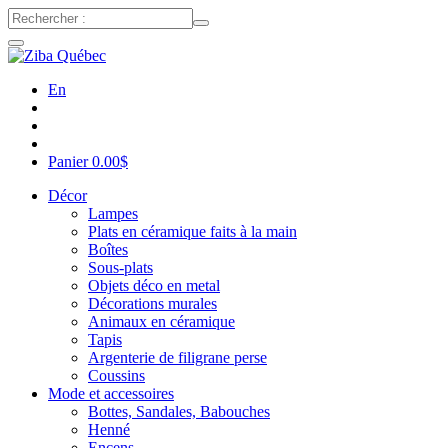
En
Panier
0.00
$
Décor
Lampes
Plats en céramique faits à la main
Boîtes
Sous-plats
Objets déco en metal
Décorations murales
Animaux en céramique
Tapis
Argenterie de filigrane perse
Coussins
Mode et accessoires
Bottes, Sandales, Babouches
Henné
Encens