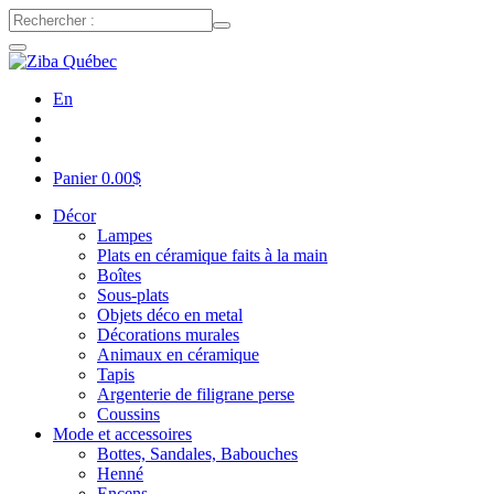
En
Panier
0.00
$
Décor
Lampes
Plats en céramique faits à la main
Boîtes
Sous-plats
Objets déco en metal
Décorations murales
Animaux en céramique
Tapis
Argenterie de filigrane perse
Coussins
Mode et accessoires
Bottes, Sandales, Babouches
Henné
Encens