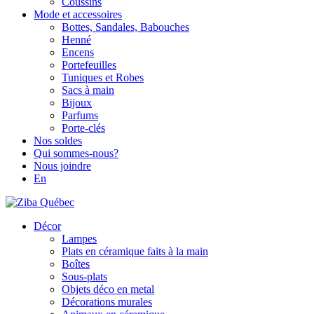
Coussins
Mode et accessoires
Bottes, Sandales, Babouches
Henné
Encens
Portefeuilles
Tuniques et Robes
Sacs à main
Bijoux
Parfums
Porte-clés
Nos soldes
Qui sommes-nous?
Nous joindre
En
Décor
Lampes
Plats en céramique faits à la main
Boîtes
Sous-plats
Objets déco en metal
Décorations murales