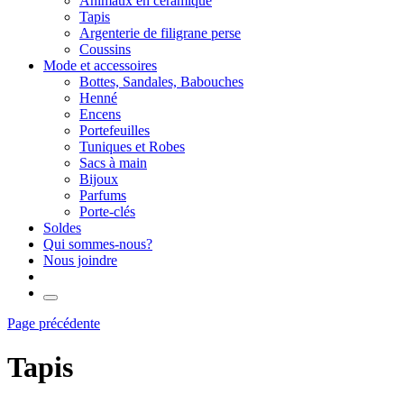
Animaux en céramique
Tapis
Argenterie de filigrane perse
Coussins
Mode et accessoires
Bottes, Sandales, Babouches
Henné
Encens
Portefeuilles
Tuniques et Robes
Sacs à main
Bijoux
Parfums
Porte-clés
Soldes
Qui sommes-nous?
Nous joindre
Page précédente
Tapis