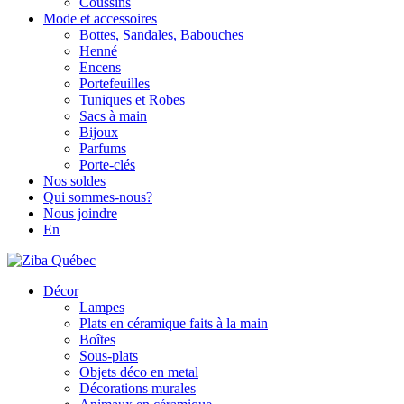
Coussins
Mode et accessoires
Bottes, Sandales, Babouches
Henné
Encens
Portefeuilles
Tuniques et Robes
Sacs à main
Bijoux
Parfums
Porte-clés
Nos soldes
Qui sommes-nous?
Nous joindre
En
Décor
Lampes
Plats en céramique faits à la main
Boîtes
Sous-plats
Objets déco en metal
Décorations murales