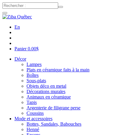
En
Panier
0.00
$
Décor
Lampes
Plats en céramique faits à la main
Boîtes
Sous-plats
Objets déco en metal
Décorations murales
Animaux en céramique
Tapis
Argenterie de filigrane perse
Coussins
Mode et accessoires
Bottes, Sandales, Babouches
Henné
Encens