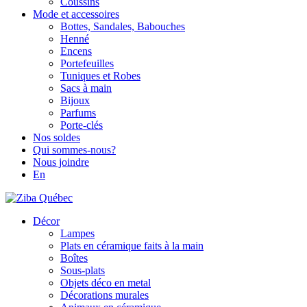
Coussins
Mode et accessoires
Bottes, Sandales, Babouches
Henné
Encens
Portefeuilles
Tuniques et Robes
Sacs à main
Bijoux
Parfums
Porte-clés
Nos soldes
Qui sommes-nous?
Nous joindre
En
Décor
Lampes
Plats en céramique faits à la main
Boîtes
Sous-plats
Objets déco en metal
Décorations murales