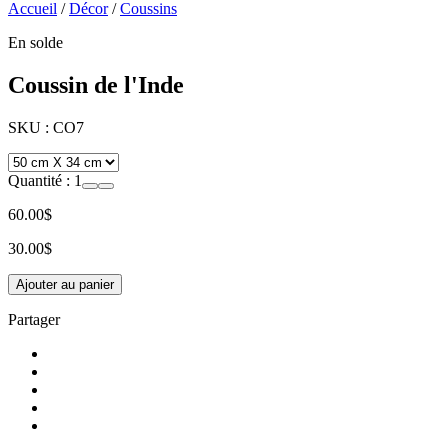
Accueil
/
Décor
/
Coussins
En solde
Coussin de l'Inde
SKU :
CO7
Quantité :
1
60.00$
30.00$
Ajouter au panier
Partager