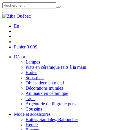
En
Panier
0.00
$
Décor
Lampes
Plats en céramique faits à la main
Boîtes
Sous-plats
Objets déco en metal
Décorations murales
Animaux en céramique
Tapis
Argenterie de filigrane perse
Coussins
Mode et accessoires
Bottes, Sandales, Babouches
Henné
Encens