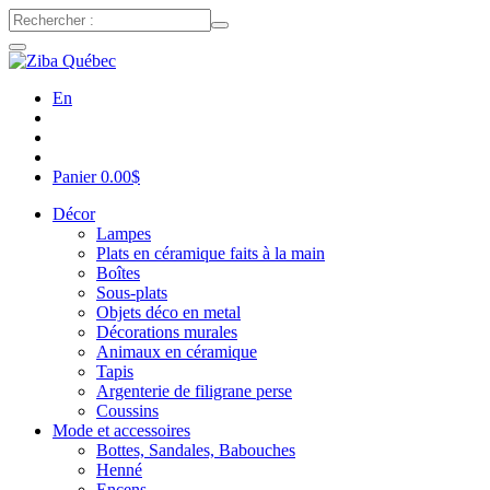
En
Panier
0.00
$
Décor
Lampes
Plats en céramique faits à la main
Boîtes
Sous-plats
Objets déco en metal
Décorations murales
Animaux en céramique
Tapis
Argenterie de filigrane perse
Coussins
Mode et accessoires
Bottes, Sandales, Babouches
Henné
Encens