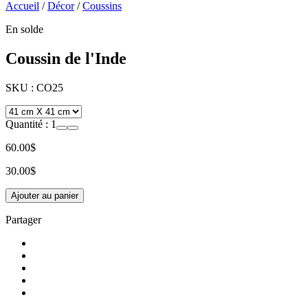
Accueil
/
Décor
/
Coussins
En solde
Coussin de l'Inde
SKU :
CO25
Quantité :
1
60.00$
30.00$
Ajouter au panier
Partager