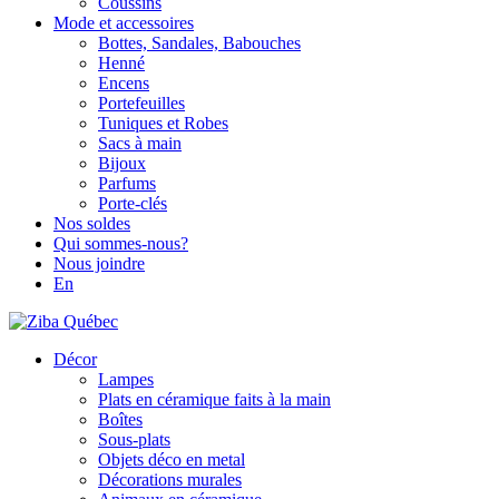
Coussins
Mode et accessoires
Bottes, Sandales, Babouches
Henné
Encens
Portefeuilles
Tuniques et Robes
Sacs à main
Bijoux
Parfums
Porte-clés
Nos soldes
Qui sommes-nous?
Nous joindre
En
Décor
Lampes
Plats en céramique faits à la main
Boîtes
Sous-plats
Objets déco en metal
Décorations murales