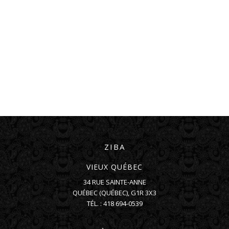
ZIBA
VIEUX QUÉBEC
34 RUE SAINTE-ANNE
QUÉBEC
(
QUÉBEC
),
G1R 3X3
TÉL. :
418 694-0539