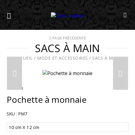
PAGE PRÉCÉDENTE
SACS À MAIN
ACCUEIL
/
MODE ET ACCESSOIRES
/
SACS À MAIN
En solde
Pochette à monnaie
SKU :
PM7