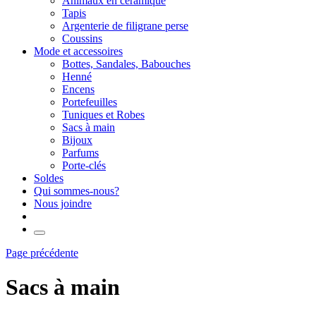
Animaux en céramique
Tapis
Argenterie de filigrane perse
Coussins
Mode et accessoires
Bottes, Sandales, Babouches
Henné
Encens
Portefeuilles
Tuniques et Robes
Sacs à main
Bijoux
Parfums
Porte-clés
Soldes
Qui sommes-nous?
Nous joindre
Page précédente
Sacs à main