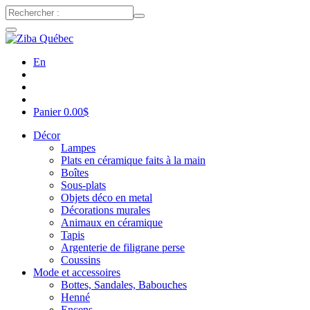
En
Panier
0.00
$
Décor
Lampes
Plats en céramique faits à la main
Boîtes
Sous-plats
Objets déco en metal
Décorations murales
Animaux en céramique
Tapis
Argenterie de filigrane perse
Coussins
Mode et accessoires
Bottes, Sandales, Babouches
Henné
Encens