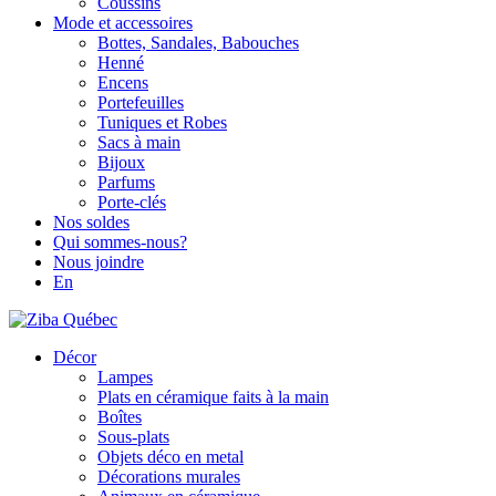
Coussins
Mode et accessoires
Bottes, Sandales, Babouches
Henné
Encens
Portefeuilles
Tuniques et Robes
Sacs à main
Bijoux
Parfums
Porte-clés
Nos soldes
Qui sommes-nous?
Nous joindre
En
Décor
Lampes
Plats en céramique faits à la main
Boîtes
Sous-plats
Objets déco en metal
Décorations murales