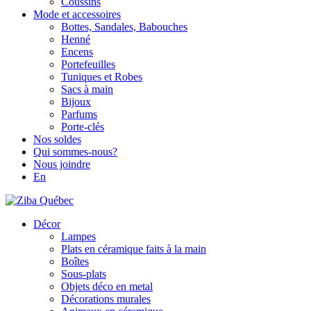
Coussins
Mode et accessoires
Bottes, Sandales, Babouches
Henné
Encens
Portefeuilles
Tuniques et Robes
Sacs à main
Bijoux
Parfums
Porte-clés
Nos soldes
Qui sommes-nous?
Nous joindre
En
Décor
Lampes
Plats en céramique faits à la main
Boîtes
Sous-plats
Objets déco en metal
Décorations murales