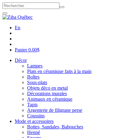
En
Panier
0.00
$
Décor
Lampes
Plats en céramique faits à la main
Boîtes
Sous-plats
Objets déco en metal
Décorations murales
Animaux en céramique
Tapis
Argenterie de filigrane perse
Coussins
Mode et accessoires
Bottes, Sandales, Babouches
Henné
Encens