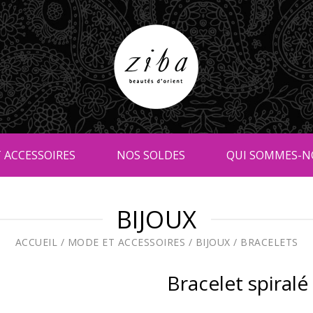
 ACCESSOIRES
NOS SOLDES
QUI SOMMES-N
BIJOUX
ACCUEIL
/
MODE ET ACCESSOIRES
/
BIJOUX
/
BRACELETS
Bracelet spiralé