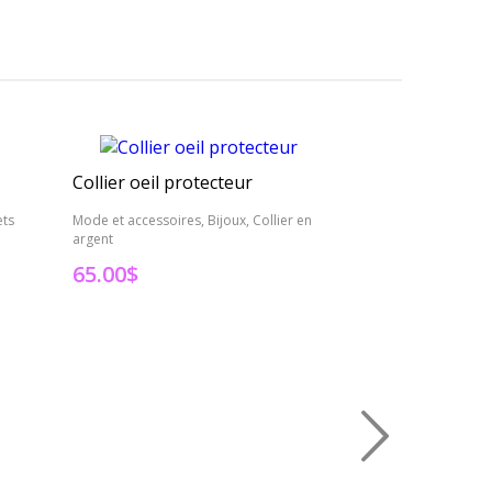
Collier oeil protecteur
Boucle d'oreill
ets
Mode et accessoires, Bijoux, Collier en
Mode et accessoires
argent
d'oreille
65.00
$
45.00
$