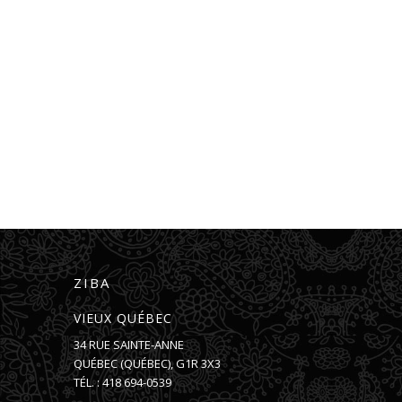
ZIBA
VIEUX QUÉBEC
34 RUE SAINTE-ANNE
QUÉBEC
(
QUÉBEC
),
G1R 3X3
TÉL. :
418 694-0539