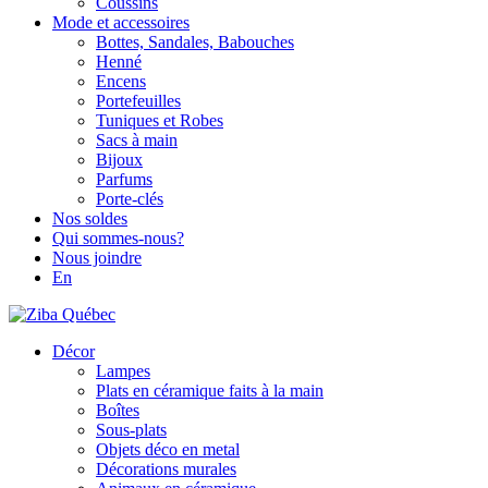
Coussins
Mode et accessoires
Bottes, Sandales, Babouches
Henné
Encens
Portefeuilles
Tuniques et Robes
Sacs à main
Bijoux
Parfums
Porte-clés
Nos soldes
Qui sommes-nous?
Nous joindre
En
Décor
Lampes
Plats en céramique faits à la main
Boîtes
Sous-plats
Objets déco en metal
Décorations murales