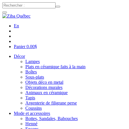
En
Panier
0.00
$
Décor
Lampes
Plats en céramique faits à la main
Boîtes
Sous-plats
Objets déco en metal
Décorations murales
Animaux en céramique
Tapis
Argenterie de filigrane perse
Coussins
Mode et accessoires
Bottes, Sandales, Babouches
Henné
Encens