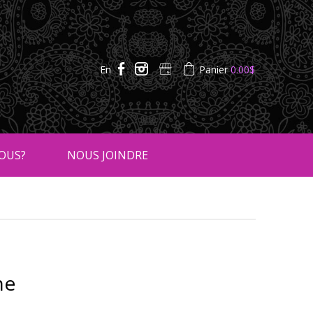
En
Panier
0.00
$
OUS?
NOUS JOINDRE
ne