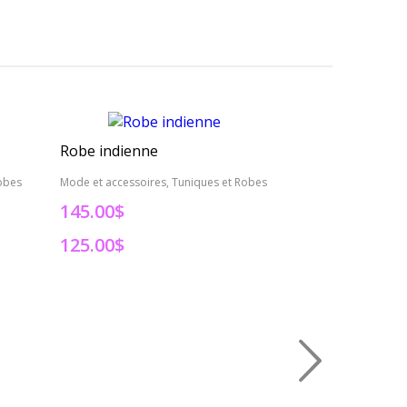
Robe indienne
Robe indienne
obes
Mode et accessoires, Tuniques et Robes
Mode et accessoire
145.00$
165.00$
125.00$
95.00$