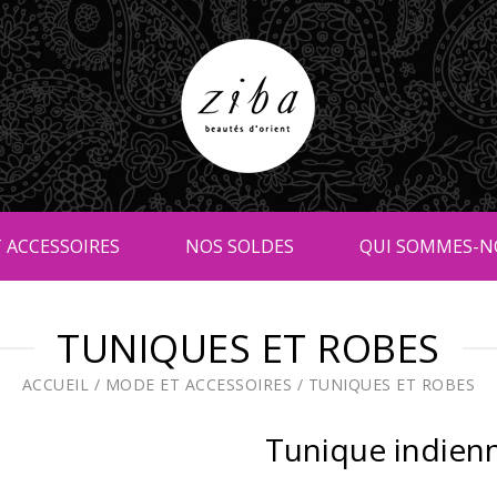
 ACCESSOIRES
NOS SOLDES
QUI SOMMES-N
TUNIQUES ET ROBES
ACCUEIL
/
MODE ET ACCESSOIRES
/
TUNIQUES ET ROBES
Tunique indien