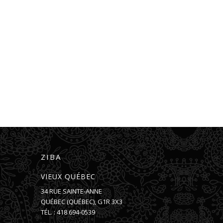
ZIBA
VIEUX QUÉBEC
34 RUE SAINTE-ANNE
QUÉBEC
(
QUÉBEC
),
G1R 3X3
TÉL. :
418 694-0539