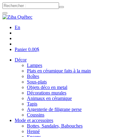
En
Panier
0.00
$
Décor
Lampes
Plats en céramique faits à la main
Boîtes
Sous-plats
Objets déco en metal
Décorations murales
Animaux en céramique
Tapis
Argenterie de filigrane perse
Coussins
Mode et accessoires
Bottes, Sandales, Babouches
Henné
Encens