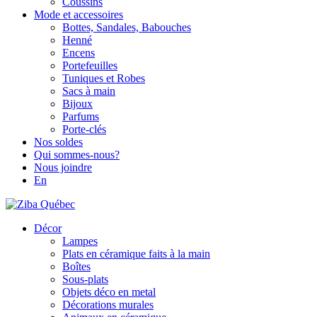
Coussins
Mode et accessoires
Bottes, Sandales, Babouches
Henné
Encens
Portefeuilles
Tuniques et Robes
Sacs à main
Bijoux
Parfums
Porte-clés
Nos soldes
Qui sommes-nous?
Nous joindre
En
Décor
Lampes
Plats en céramique faits à la main
Boîtes
Sous-plats
Objets déco en metal
Décorations murales