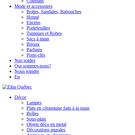
Coussins
Mode et accessoires
Bottes, Sandales, Babouches
Henné
Encens
Portefeuilles
Tuniques et Robes
Sacs à main
Bijoux
Parfums
Porte-clés
Nos soldes
Qui sommes-nous?
Nous joindre
En
Décor
Lampes
Plats en céramique faits à la main
Boîtes
Sous-plats
Objets déco en metal
Décorations murales