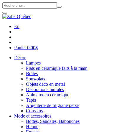
En
Panier
0.00
$
Décor
Lampes
Plats en céramique faits à la main
Boîtes
Sous-plats
Objets déco en metal
Décorations murales
Animaux en céramique
Tapis
Argenterie de filigrane perse
Coussins
Mode et accessoires
Bottes, Sandales, Babouches
Henné
Encens