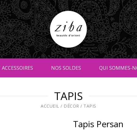
 ACCESSOIRES
NOS SOLDES
QUI SOMMES-N
TAPIS
ACCUEIL
/
DÉCOR
/
TAPIS
Tapis Persan