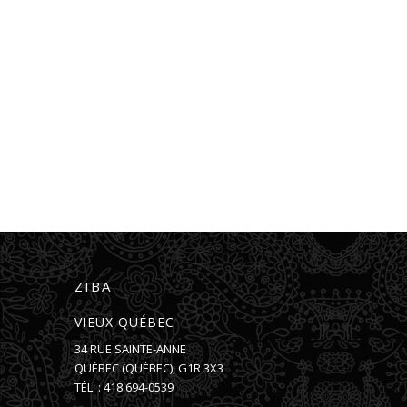
ZIBA
VIEUX QUÉBEC
34 RUE SAINTE-ANNE
QUÉBEC
(
QUÉBEC
),
G1R 3X3
TÉL. :
418 694-0539