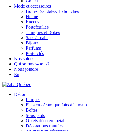
Coussins
Mode et accessoires
Bottes, Sandales, Babouches
Henné
Encens
Portefeuilles
Tuniques et Robes
Sacs à main
Bijoux
Parfums
Porte-clés
Nos soldes
Qui sommes-nous?
Nous joindre
En
Décor
Lampes
Plats en céramique faits à la main
Boîtes
Sous-plats
Objets déco en metal
Décorations murales