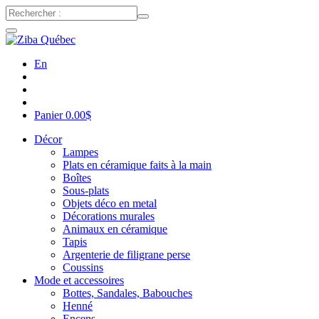
En
Panier
0.00
$
Décor
Lampes
Plats en céramique faits à la main
Boîtes
Sous-plats
Objets déco en metal
Décorations murales
Animaux en céramique
Tapis
Argenterie de filigrane perse
Coussins
Mode et accessoires
Bottes, Sandales, Babouches
Henné
Encens