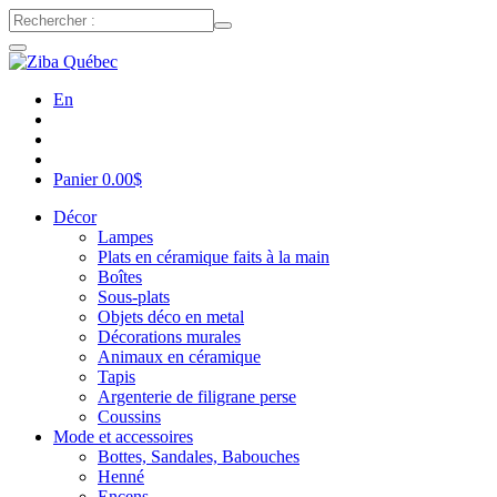
En
Panier
0.00
$
Décor
Lampes
Plats en céramique faits à la main
Boîtes
Sous-plats
Objets déco en metal
Décorations murales
Animaux en céramique
Tapis
Argenterie de filigrane perse
Coussins
Mode et accessoires
Bottes, Sandales, Babouches
Henné
Encens