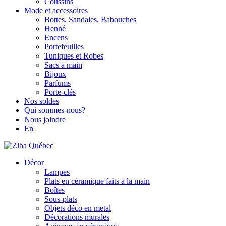
Coussins
Mode et accessoires
Bottes, Sandales, Babouches
Henné
Encens
Portefeuilles
Tuniques et Robes
Sacs à main
Bijoux
Parfums
Porte-clés
Nos soldes
Qui sommes-nous?
Nous joindre
En
Décor
Lampes
Plats en céramique faits à la main
Boîtes
Sous-plats
Objets déco en metal
Décorations murales