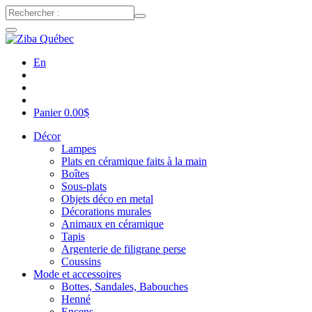
En
Panier
0.00
$
Décor
Lampes
Plats en céramique faits à la main
Boîtes
Sous-plats
Objets déco en metal
Décorations murales
Animaux en céramique
Tapis
Argenterie de filigrane perse
Coussins
Mode et accessoires
Bottes, Sandales, Babouches
Henné
Encens