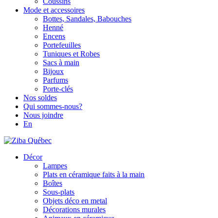
Coussins
Mode et accessoires
Bottes, Sandales, Babouches
Henné
Encens
Portefeuilles
Tuniques et Robes
Sacs à main
Bijoux
Parfums
Porte-clés
Nos soldes
Qui sommes-nous?
Nous joindre
En
Décor
Lampes
Plats en céramique faits à la main
Boîtes
Sous-plats
Objets déco en metal
Décorations murales