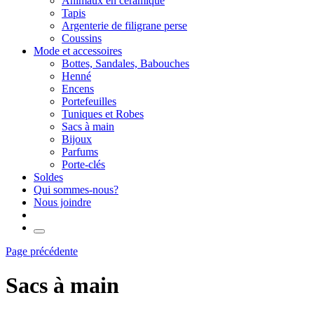
Animaux en céramique
Tapis
Argenterie de filigrane perse
Coussins
Mode et accessoires
Bottes, Sandales, Babouches
Henné
Encens
Portefeuilles
Tuniques et Robes
Sacs à main
Bijoux
Parfums
Porte-clés
Soldes
Qui sommes-nous?
Nous joindre
Page précédente
Sacs à main