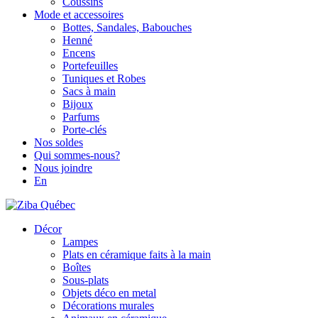
Coussins
Mode et accessoires
Bottes, Sandales, Babouches
Henné
Encens
Portefeuilles
Tuniques et Robes
Sacs à main
Bijoux
Parfums
Porte-clés
Nos soldes
Qui sommes-nous?
Nous joindre
En
Décor
Lampes
Plats en céramique faits à la main
Boîtes
Sous-plats
Objets déco en metal
Décorations murales