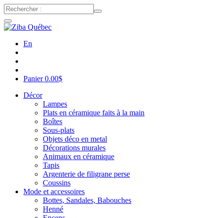
En
Panier
0.00
$
Décor
Lampes
Plats en céramique faits à la main
Boîtes
Sous-plats
Objets déco en metal
Décorations murales
Animaux en céramique
Tapis
Argenterie de filigrane perse
Coussins
Mode et accessoires
Bottes, Sandales, Babouches
Henné
Encens