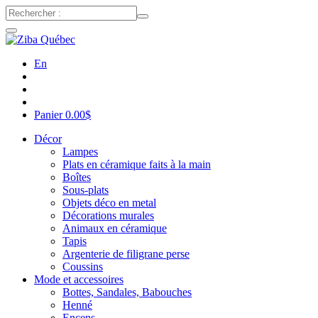
En
Panier
0.00
$
Décor
Lampes
Plats en céramique faits à la main
Boîtes
Sous-plats
Objets déco en metal
Décorations murales
Animaux en céramique
Tapis
Argenterie de filigrane perse
Coussins
Mode et accessoires
Bottes, Sandales, Babouches
Henné
Encens