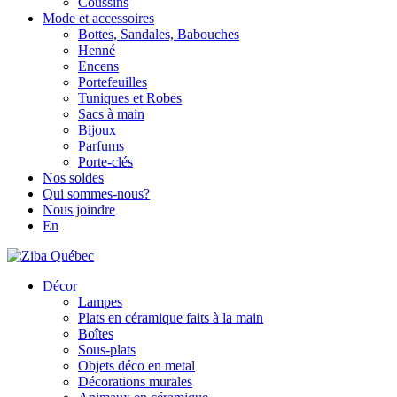
Coussins
Mode et accessoires
Bottes, Sandales, Babouches
Henné
Encens
Portefeuilles
Tuniques et Robes
Sacs à main
Bijoux
Parfums
Porte-clés
Nos soldes
Qui sommes-nous?
Nous joindre
En
Décor
Lampes
Plats en céramique faits à la main
Boîtes
Sous-plats
Objets déco en metal
Décorations murales