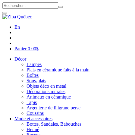
En
Panier
0.00
$
Décor
Lampes
Plats en céramique faits à la main
Boîtes
Sous-plats
Objets déco en metal
Décorations murales
Animaux en céramique
Tapis
Argenterie de filigrane perse
Coussins
Mode et accessoires
Bottes, Sandales, Babouches
Henné
Encens