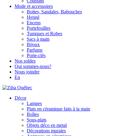
Coussins
Mode et accessoires
Bottes, Sandales, Babouches
Henné
Encens
Portefeuilles
Tuniques et Robes
Sacs à main
Bijoux
Parfums
Porte-clés
Nos soldes
Qui sommes-nous?
Nous joindre
En
Décor
Lampes
Plats en céramique faits à la main
Boîtes
Sous-plats
Objets déco en metal
Décorations murales