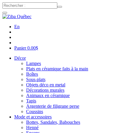
En
Panier
0.00
$
Décor
Lampes
Plats en céramique faits à la main
Boîtes
Sous-plats
Objets déco en metal
Décorations murales
Animaux en céramique
Tapis
Argenterie de filigrane perse
Coussins
Mode et accessoires
Bottes, Sandales, Babouches
Henné
Encens