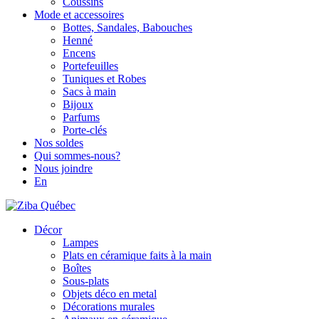
Coussins
Mode et accessoires
Bottes, Sandales, Babouches
Henné
Encens
Portefeuilles
Tuniques et Robes
Sacs à main
Bijoux
Parfums
Porte-clés
Nos soldes
Qui sommes-nous?
Nous joindre
En
Décor
Lampes
Plats en céramique faits à la main
Boîtes
Sous-plats
Objets déco en metal
Décorations murales