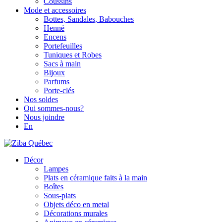
Coussins
Mode et accessoires
Bottes, Sandales, Babouches
Henné
Encens
Portefeuilles
Tuniques et Robes
Sacs à main
Bijoux
Parfums
Porte-clés
Nos soldes
Qui sommes-nous?
Nous joindre
En
Décor
Lampes
Plats en céramique faits à la main
Boîtes
Sous-plats
Objets déco en metal
Décorations murales