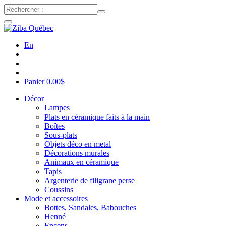
En
Panier
0.00
$
Décor
Lampes
Plats en céramique faits à la main
Boîtes
Sous-plats
Objets déco en metal
Décorations murales
Animaux en céramique
Tapis
Argenterie de filigrane perse
Coussins
Mode et accessoires
Bottes, Sandales, Babouches
Henné
Encens