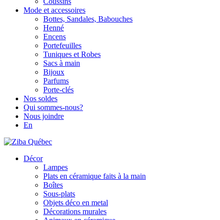
Coussins
Mode et accessoires
Bottes, Sandales, Babouches
Henné
Encens
Portefeuilles
Tuniques et Robes
Sacs à main
Bijoux
Parfums
Porte-clés
Nos soldes
Qui sommes-nous?
Nous joindre
En
Décor
Lampes
Plats en céramique faits à la main
Boîtes
Sous-plats
Objets déco en metal
Décorations murales