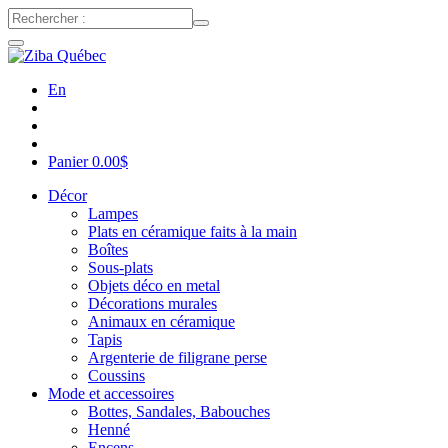
En
Panier
0.00
$
Décor
Lampes
Plats en céramique faits à la main
Boîtes
Sous-plats
Objets déco en metal
Décorations murales
Animaux en céramique
Tapis
Argenterie de filigrane perse
Coussins
Mode et accessoires
Bottes, Sandales, Babouches
Henné
Encens